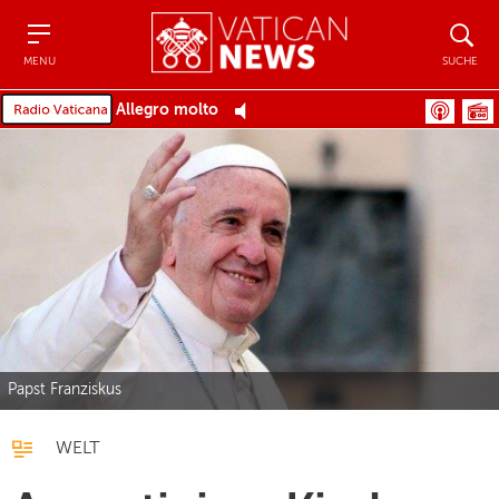
Menu
Suche
MENU
SUCHE
Allegro molto
Papst Franziskus
WELT