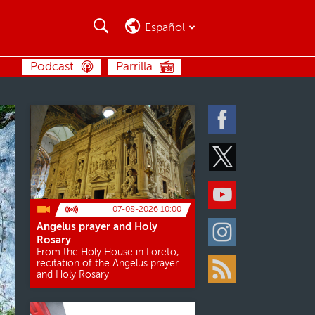
Buscar
Buscar
Español
BUSCAR
Podcast
Parrilla
Facebook
Twitter
Youtube
07-08-2026 10:00
Angelus prayer and Holy
Instagram
Rosary
From the Holy House in Loreto,
recitation of the Angelus prayer
and Holy Rosary
Rss