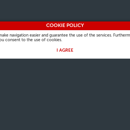
COOKIE POLICY
make navigation easier and guarantee the use of the services. Furtherm
you consent to the use of cookies.
I AGREE
 PAPA
NUESTRA FE
INFORMACIONES
OTROS S
ÚTILES
Palabra del día
Vatican.v
Quiénes Somos
rales
Santos
L'Osserv
Contactos
Fiestas litúrgicas
Vaticanst
Preguntas frecuentes
Oraciones
Óbolo de
Notas Legales
Photo
Privacy Policy
Cookie Policy