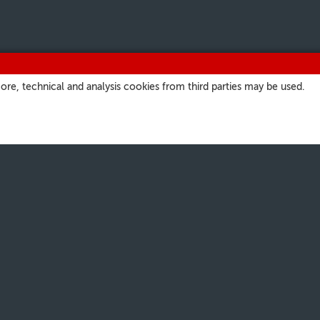
ore, technical and analysis cookies from third parties may be used.
ITIOS
NUESTROS CANALES
a
Parrilla
atore Romano
Podcast
ate.va
Suscríbase a nuestra
Newsletter
 San Pedro
Short Waves
Audio Profesional