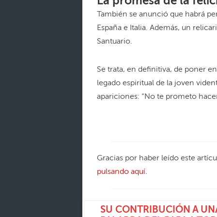
La promesa de la felic
También se anunció que habrá per
España e Italia. Además, un relica
Santuario.
Se trata, en definitiva, de poner 
legado espiritual de la joven vide
apariciones: “No te prometo hacer
Gracias por haber leído este artíc
pulsando aquí
.
SU CONTRIBUCIÓN A UNA