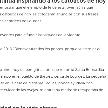
tinúa inspirando a los católicos de hoy
 demostrar que el ejemplo de fe de esta joven aún sigue
s católicos de hoy, se colocarán anuncios con sus frases
es céntricos de Lourdes.
entos para difundir las virtudes de la vidente.
 de 2019 “Bienaventurados los pobres, porque vuestro es el
amino (hoy de peregrinación) que recorrió Santa Bernardita
tiempo en el pueblo de Bartrès, cerca de Lourdes. La pequeña
nte en la casa de Madame Lagües, donde ayudaba con
nte cuidando las ovejas, mientras su madre se recuperaba de