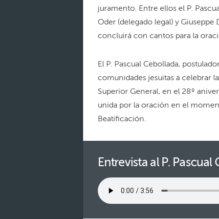
juramento. Entre ellos el P. Pascu
Oder (delegado legal) y Giuseppe D
concluirá con cantos para la orac
El P. Pascual Cebollada, postulador
comunidades jesuitas a celebrar la 
Superior General, en el 28º aniver
unida por la oración en el moment
Beatificación.
Entrevista al P. Pascual