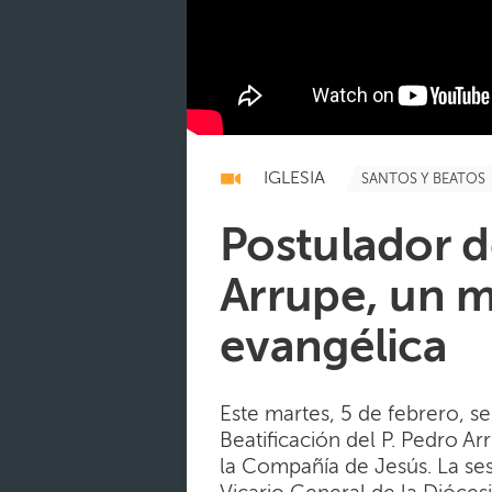
IGLESIA
SANTOS Y BEATOS
Postulador de
Arrupe, un m
evangélica
Este martes, 5 de febrero, s
Beatificación del P. Pedro A
la Compañía de Jesús. La ses