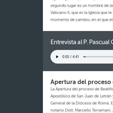
segundo lugar es un hombre de la I
Vaticano II, que es la Iglesia que l
momento de cambio, en el que el P.
Entrevista al P. Pascual
Apertura del proceso 
La Apertura del proceso de Beatifi
Apostólico de San Juan de Letrán y
General de la Diócesis de Roma. En 
notario Dott. Marcello Terramani.