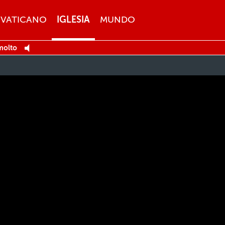
VATICANO
IGLESIA
MUNDO
 molto