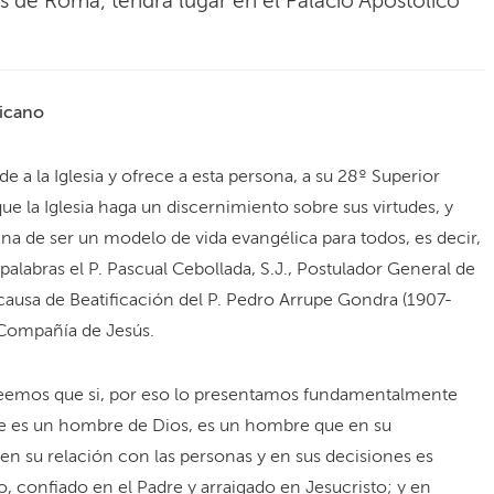
is de Roma, tendrá lugar en el Palacio Apostólico
ticano
e a la Iglesia y ofrece a esta persona, a su 28º Superior
e la Iglesia haga un discernimiento sobre sus virtudes, y
gna de ser un modelo de vida evangélica para todos, es decir,
 palabras el P. Pascual Cebollada, S.J., Postulador General de
causa de Beatificación del P. Pedro Arrupe Gondra (1907-
 Compañía de Jesús.
 creemos que si, por eso lo presentamos fundamentalmente
ue es un hombre de Dios, es un hombre que en su
en su relación con las personas y en sus decisiones es
to, confiado en el Padre y arraigado en Jesucristo; y en