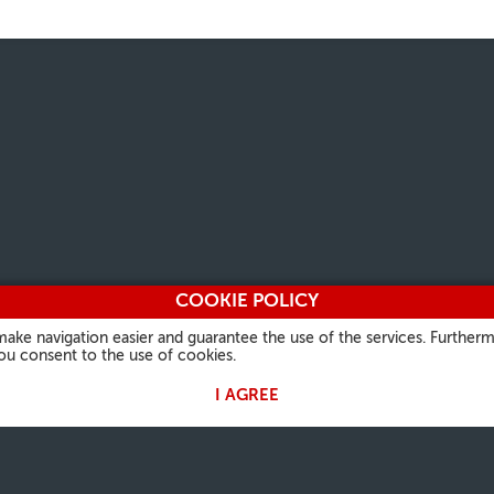
COOKIE POLICY
make navigation easier and guarantee the use of the services. Furtherm
you consent to the use of cookies.
I AGREE
 PAPA
NUESTRA FE
INFORMACIONES
OTROS S