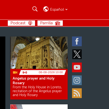
Buscar
Buscar
Español
BUSCAR
Podcast
Parrilla
Facebook
Twitter
Youtube
08-08-2026 10:00
Angelus prayer and Holy
Instagram
Rosary
From the Holy House in Loreto,
recitation of the Angelus prayer
and Holy Rosary
Rss