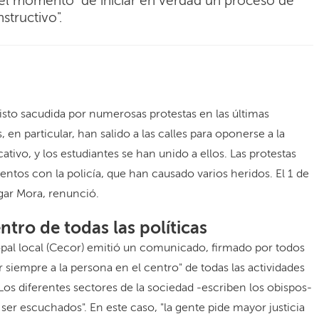
 el momento "de iniciar en verdad un proceso de
structivo".
isto sacudida por numerosas protestas en las últimas
en particular, han salido a las calles para oponerse a la
tivo, y los estudiantes se han unido a ellos. Las protestas
tos con la policía, que han causado varios heridos. El 1 de
dgar Mora, renunció.
ntro de todas las políticas
opal local (Cecor) emitió un comunicado, firmado por todos
r siempre a la persona en el centro" de todas las actividades
 "Los diferentes sectores de la sociedad -escriben los obispos-
ser escuchados". En este caso, "la gente pide mayor justicia