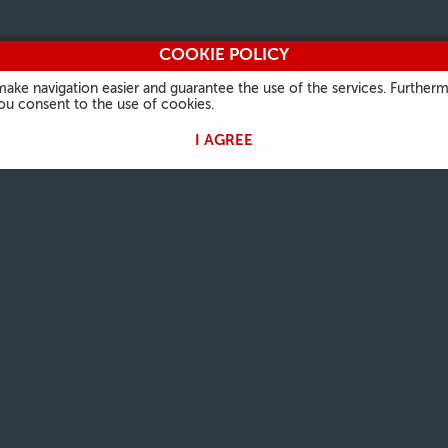
COOKIE POLICY
make navigation easier and guarantee the use of the services. Furtherm
you consent to the use of cookies.
I AGREE
 PAPA
NUESTRA FE
INFORMACIONES
OTROS S
ÚTILES
Palabra del día
Vatican.v
Quiénes Somos
rales
Santos
L'Osserv
Contactos
Fiestas litúrgicas
Vaticanst
Preguntas frecuentes
Oraciones
Óbolo de
Notas Legales
Photo
Privacy Policy
Cookie Policy