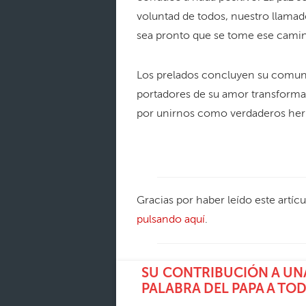
voluntad de todos, nuestro llamad
sea pronto que se tome ese camin
Los prelados concluyen su comun
portadores de su amor transformad
por unirnos como verdaderos her
Gracias por haber leído este artíc
pulsando aquí
.
SU CONTRIBUCIÓN A UNA
PALABRA DEL PAPA A TO