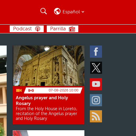
Buscar
Buscar
Español
BUSCAR
Podcast
Parrilla
Facebook
Twitter
Youtube
07-08-2026 10:00
Angelus prayer and Holy
Instagram
Rosary
From the Holy House in Loreto,
recitation of the Angelus prayer
and Holy Rosary
Rss