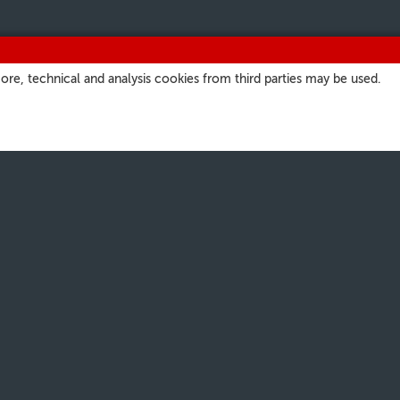
ore, technical and analysis cookies from third parties may be used.
ITIOS
NUESTROS CANALES
a
Parrilla
atore Romano
Podcast
ate.va
Suscríbase a nuestra
Newsletter
 San Pedro
Short Waves
Audio Profesional
Facebook
Twitter
Youtube
Instagram
Rss