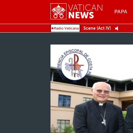
Menu
PAPA
MENU
Scene (Act IV)