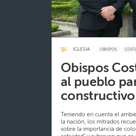
IGLESIA
OBISPOS
COSTA
Obispos Cost
al pueblo pa
constructivo
Teniendo en cuenta el ambie
la nación, los mitrados recu
sobre la importancia de colo