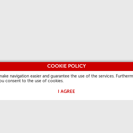
COOKIE POLICY
make navigation easier and guarantee the use of the services. Furtherm
you consent to the use of cookies.
I AGREE
 PAPA
NUESTRA FE
INFORMACIONES
OTROS S
ÚTILES
Palabra del día
Vatican.v
Quiénes Somos