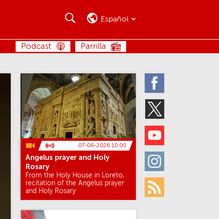
Buscar
Buscar
Español
BUSCAR
Podcast
Parrilla
Facebook
Twitter
Youtube
07-08-2026 10:00
Angelus prayer and Holy
Instagram
Rosary
From the Holy House in Loreto,
recitation of the Angelus prayer
and Holy Rosary
Rss