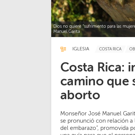
Dios no quiere “sufrimiento para las mujer
Manuel Garita
IGLESIA
COSTA RICA
OB
Costa Rica: 
camino que s
aborto
Monseñor José Manuel Garit
se pronunció con relación a 
del embarazo”, promovida por