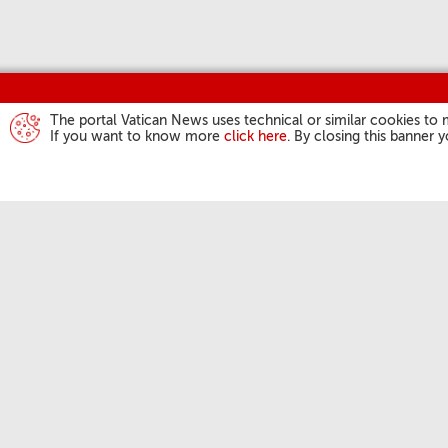
The portal Vatican News uses technical or similar cookies to 
If you want to know more
click here
. By closing this banner 
ACTIVIDAD DEL
Ángelus
Audiencias Gene