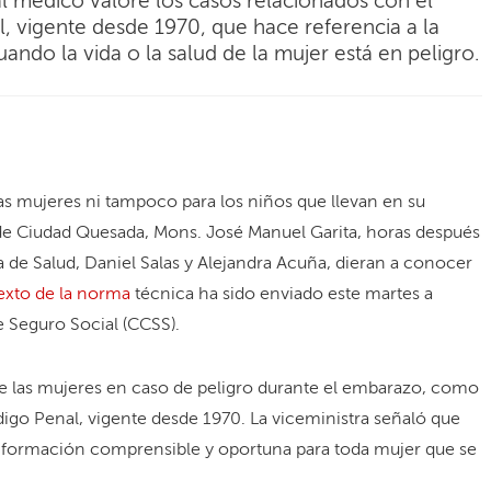
l médico valore los casos relacionados con el
l, vigente desde 1970, que hace referencia a la
ando la vida o la salud de la mujer está en peligro.
las mujeres ni tampoco para los niños que llevan en su
o de Ciudad Quesada, Mons. José Manuel Garita, horas después
ra de Salud, Daniel Salas y Alejandra Acuña, dieran a conocer
texto de la norma
técnica ha sido enviado este martes a
e Seguro Social (CCSS).
de las mujeres en caso de peligro durante el embarazo, como
ódigo Penal, vigente desde 1970. La viceministra señaló que
 información comprensible y oportuna para toda mujer que se