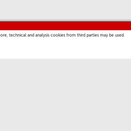
ore, technical and analysis cookies from third parties may be used.
ITIOS
NUESTROS CANALES
a
Parrilla
atore Romano
Podcast
ate.va
Suscríbase a nuestra
Newsletter
 San Pedro
Short Waves
Audio Profesional