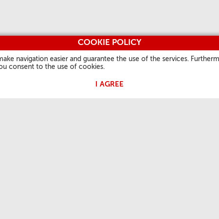
COOKIE POLICY
make navigation easier and guarantee the use of the services. Furtherm
you consent to the use of cookies.
I AGREE
 PAPA
NUESTRA FE
INFORMACIONES
OTROS S
ÚTILES
Palabra del día
Vatican.v
Quiénes Somos
rales
Santos
L'Osserv
Contactos
Fiestas litúrgicas
Vaticanst
Preguntas frecuentes
Oraciones
Óbolo de
Notas Legales
Photo
Privacy Policy
Cookie Policy