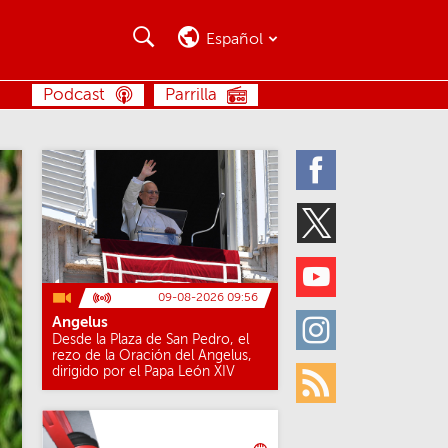
Buscar
Buscar
Español
BUSCAR
Podcast
Parrilla
Facebook
Twitter
Youtube
09-08-2026 09:56
Angelus
Instagram
Desde la Plaza de San Pedro, el
rezo de la Oración del Angelus,
dirigido por el Papa León XIV
Rss