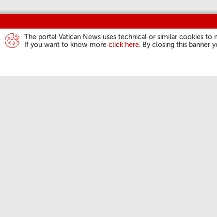
The portal Vatican News uses technical or similar cookies to 
If you want to know more
click here
. By closing this banner 
ACTIVIDAD DEL
Ángelus
Audiencias Gene