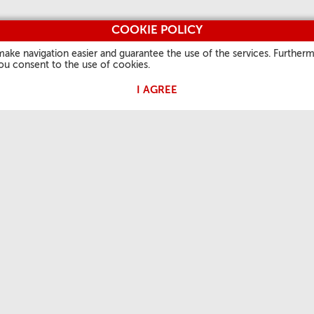
COOKIE POLICY
make navigation easier and guarantee the use of the services. Furtherm
you consent to the use of cookies.
I AGREE
 PAPA
NUESTRA FE
INFORMACIONES
OTROS S
ÚTILES
Palabra del día
Vatican.v
Quiénes Somos
rales
Santos
L'Osserv
Contactos
Fiestas litúrgicas
Vaticanst
Preguntas frecuentes
Oraciones
Óbolo de
Notas Legales
Photo
Privacy Policy
Cookie Policy