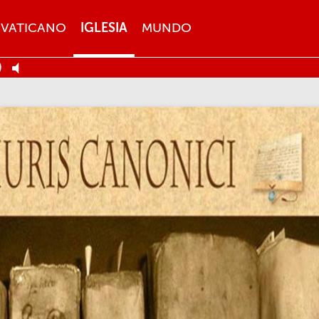
VATICANO
IGLESIA
MUNDO
)