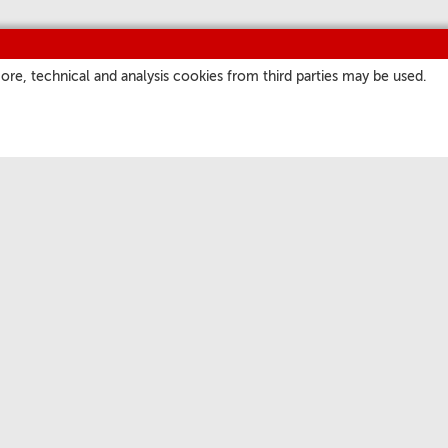
ore, technical and analysis cookies from third parties may be used.
ITIOS
NUESTROS CANALES
a
Parrilla
atore Romano
Podcast
ate.va
Suscríbase a nuestra
Newsletter
 San Pedro
Short Waves
Audio Profesional
Facebook
Twitter
Youtube
Instagram
Rss