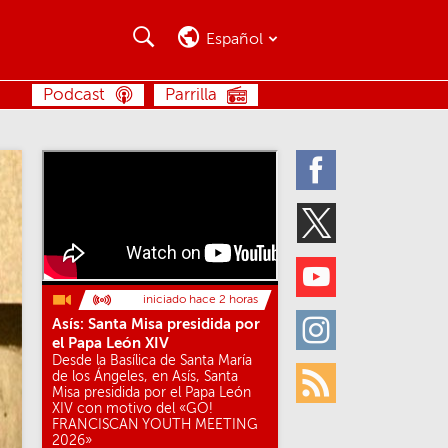
Buscar
Buscar
Español
BUSCAR
Podcast
Parrilla
Facebook
Twitter
Youtube
iniciado hace 2 horas
Asís: Santa Misa presidida por
Instagram
el Papa León XIV
Desde la Basílica de Santa María
de los Ángeles, en Asís, Santa
Rss
Misa presidida por el Papa León
XIV con motivo del «GO!
FRANCISCAN YOUTH MEETING
2026»