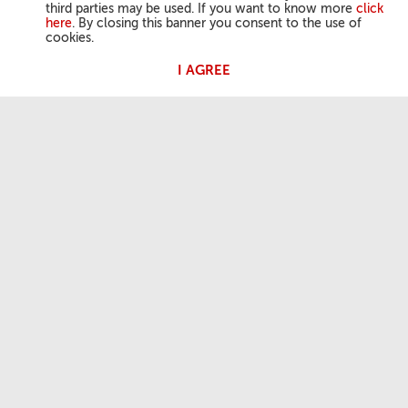
third parties may be used. If you want to know more
click
here
. By closing this banner you consent to the use of
cookies.
I AGREE
ACTIVIDAD DEL PAPA
Ángelus
Audiencias Generales
NUESTRA FE
Palabra del día
Santos