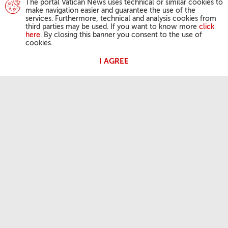
The portal Vatican News uses technical or similar cookies to
make navigation easier and guarantee the use of the
services. Furthermore, technical and analysis cookies from
third parties may be used. If you want to know more
click
here
. By closing this banner you consent to the use of
cookies.
I AGREE
ACTIVIDAD DEL PAPA
Ángelus
Audiencias Generales
NUESTRA FE