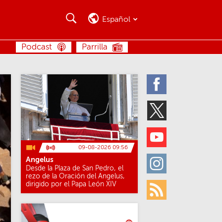
Buscar
Buscar
Español
BUSCAR
Podcast
Parrilla
Facebook
Twitter
Youtube
09-08-2026 09:56
Angelus
Instagram
Desde la Plaza de San Pedro, el
rezo de la Oración del Angelus,
dirigido por el Papa León XIV
Rss