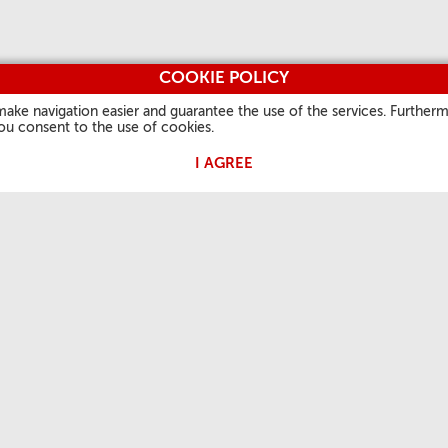
COOKIE POLICY
make navigation easier and guarantee the use of the services. Furtherm
you consent to the use of cookies.
I AGREE
 PAPA
NUESTRA FE
INFORMACIONES
OTROS S
ÚTILES
Palabra del día
Vatican.v
Quiénes Somos
rales
Santos
L'Osserv
Contactos
Fiestas litúrgicas
Vaticanst
Preguntas frecuentes
Oraciones
Óbolo de
Notas Legales
Photo
Privacy Policy
Cookie Policy