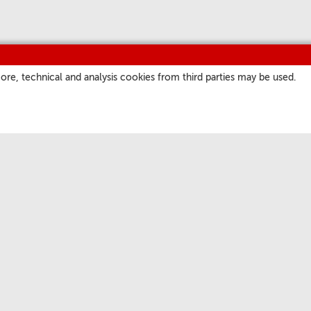
ore, technical and analysis cookies from third parties may be used.
ITIOS
NUESTROS CANALES
a
Parrilla
atore Romano
Podcast
ate.va
Suscríbase a nuestra
Newsletter
 San Pedro
Short Waves
Audio Profesional
Facebook
Twitter
Youtube
Instagram
Rss