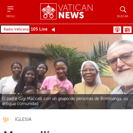
Menu
Buscar
MENU
BUSCAR
105 Live
El padre Gigi Maccalli con un grupo de personas de Bomoanga, su
antigua comunidad
IGLESIA