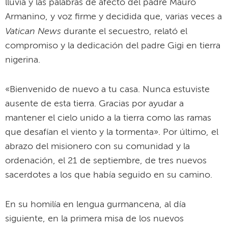
ausente de esta tierra. Gracias por ayudar a
mantener el cielo unido a la tierra como las ramas
que desafían el viento y la tormenta». Por último, el
abrazo del misionero con su comunidad y la
ordenación, el 21 de septiembre, de tres nuevos
sacerdotes a los que había seguido en su camino.
En su homilía en lengua gurmancena, al día
siguiente, en la primera misa de los nuevos
sacerdotes, el padre Gigi recordó que su sueño era
ver a un joven de Bomoanga celebrar la misa.
«Habría dicho como el viejo Simeón en el templo:
‘Ahora deja que tu siervo se vaya en paz, Señor’.
Estas palabras – cuenta – se hicieron realidad
mucho más allá de mis expectativas».