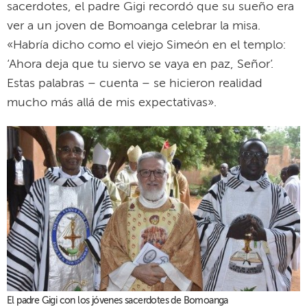
El padre Gigi con los jóvenes sacerdotes de Bomoanga
Restablecer el hilo roto
Han pasado unos días y la noticia del «regreso a
casa» del padre Gigi Maccalli cae como un rayo. Lo
conocimos en el frío de Irlanda y, en cambio, vuelve
a aparecer en el calor de Níger. Un intercambio de
WhatsApp
mensajes en
para dar voz a su