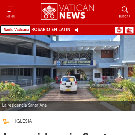
Menu
Buscar
MENU
BUSCAR
ROSARIO EN LATÍN
La residencia Santa Ana
IGLESIA