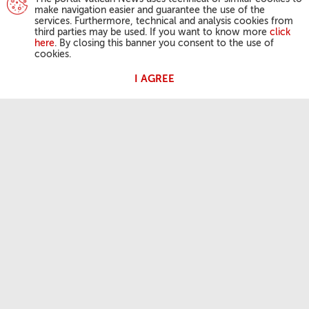
make navigation easier and guarantee the use of the
services. Furthermore, technical and analysis cookies from
third parties may be used. If you want to know more
click
here
. By closing this banner you consent to the use of
cookies.
I AGREE
ACTIVIDAD DEL PAPA
Ángelus
Audiencias Generales
NUESTRA FE