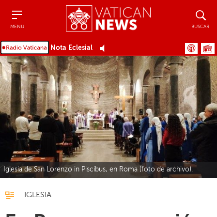
Menu
Buscar
MENU
BUSCAR
Nota Eclesial
Iglesia de San Lorenzo in Piscibus, en Roma (foto de archivo).
IGLESIA