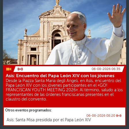
06-08-2026 06:35
Asís: Encuentro del Papa León XIV con los jóvenes
Desde la Piazza Santa Maria degli Angeli, en Asís, encuentro del
Papa León XIV con los jóvenes participantes en el «GO!
FRANCISCAN YOUTH MEETING 2026». Al término, saludo a los
representantes de las órdenes franciscanas presentes en el
claustro del convento.
Otros eventos programados:
06-08-2026 08:20
Asís: Santa Misa presidida por el Papa León XIV