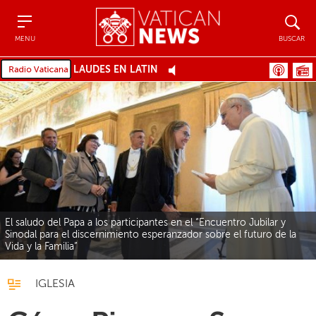
Menu
Buscar
MENU
BUSCAR
LAUDES EN LATÍN
El saludo del Papa a los participantes en el “Encuentro Jubilar y
Sinodal para el discernimiento esperanzador sobre el futuro de la
Vida y la Familia”
IGLESIA