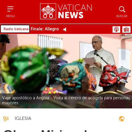
Menu
Buscar
MENU
BUSCAR
Finale: Allegro
Viaje apostólico a Angola - Visita al centro de acogida para personas
mayores
IGLESIA