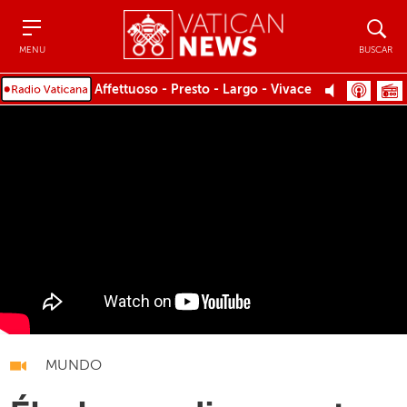
Menu
Buscar
MENU
BUSCAR
Affettuoso - Presto - Largo - Vivace
MUNDO