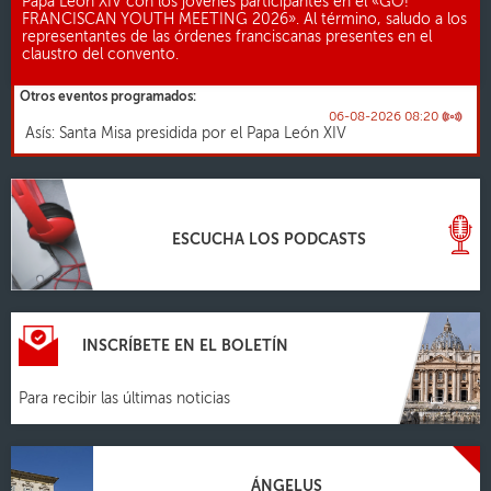
Papa León XIV con los jóvenes participantes en el «GO!
FRANCISCAN YOUTH MEETING 2026». Al término, saludo a los
representantes de las órdenes franciscanas presentes en el
claustro del convento.
Otros eventos programados:
06-08-2026 08:20
Asís: Santa Misa presidida por el Papa León XIV
ESCUCHA LOS PODCASTS
INSCRÍBETE EN EL BOLETÍN
Para recibir las últimas noticias
ÁNGELUS