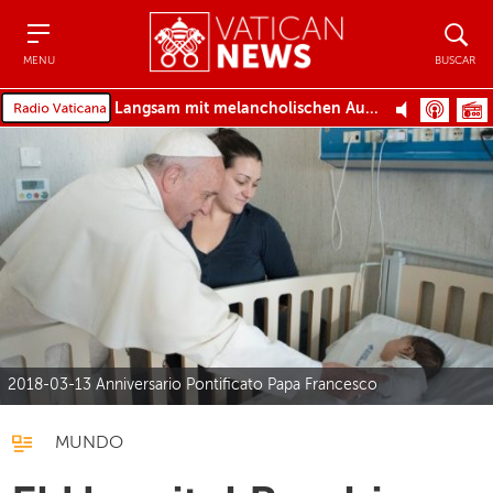
Menu
Buscar
MENU
BUSCAR
Langsam mit melancholischen Ausdruck
2018-03-13 Anniversario Pontificato Papa Francesco
MUNDO