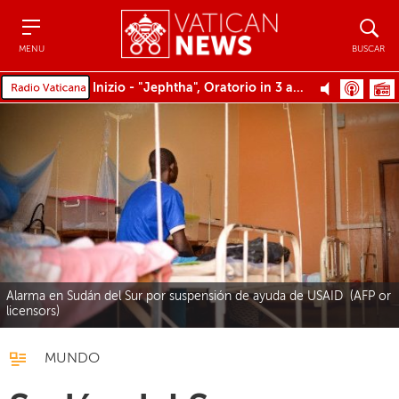
Menu
Buscar
MENU
BUSCAR
Inizio - "Jephtha", Oratorio in 3 atti, HWV 70, su testi di Thomas Morell, per soli, coro e orchestra
Alarma en Sudán del Sur por suspensión de ayuda de USAID (AFP or
licensors)
MUNDO