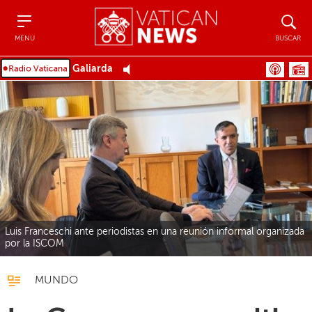
Menu
Buscar
MENU
BUSCAR
Galiarda
Luis Franceschi ante periodistas en una reunión informal organizada
por la ISCOM
MUNDO