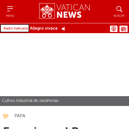
Menu
Buscar
MENU
BUSCAR
Allegro vivace
Cultivo industrial de zanahorias
PAPA