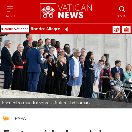
Menu
Buscar
MENU
BUSCAR
Rondo: Allegro
Encuentro mundial sobre la fraternidad humana
PAPA