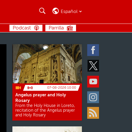
Buscar
Buscar
Español
BUSCAR
Podcast
Parrilla
Facebook
Twitter
Youtube
07-08-2026 10:00
Angelus prayer and Holy
Instagram
Rosary
From the Holy House in Loreto,
recitation of the Angelus prayer
and Holy Rosary
Rss