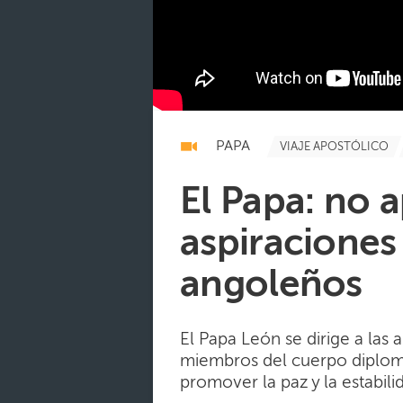
PAPA
VIAJE APOSTÓLICO
El Papa: no 
aspiraciones
angoleños
El Papa León se dirige a las a
miembros del cuerpo diplomát
promover la paz y la estabili