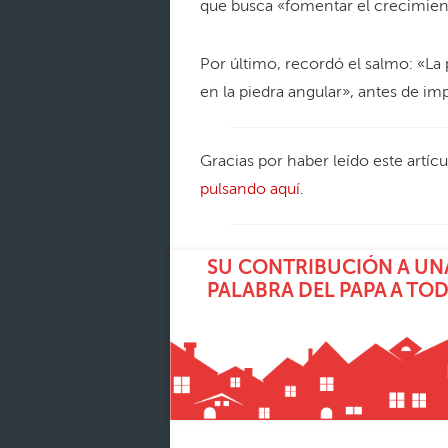
que busca «fomentar el crecimien
Por último, recordó el salmo: «La
en la piedra angular», antes de im
Gracias por haber leído este artíc
pulsando aquí
.
SU CONTRIBUCIÓN A UNA
PALABRA DEL PAPA A TO