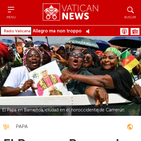
Menu
Buscar
MENU
BUSCAR
Allegro ma non troppo
El Papa en Bamenda, ciudad en el noroccidente de Camerún
PAPA