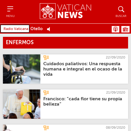
Menu
Buscar
MENU
BUSCAR
Otello
ENFERMOS
22/09/2020
Cuidados paliativos: Una respuesta
humana e integral en el ocaso de la
vida
21/09/2020
Francisco: “cada flor tiene su propia
belleza”
08/09/2020