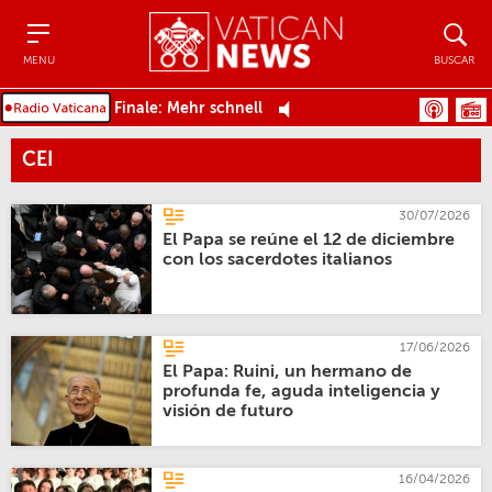
Menu
Buscar
MENU
BUSCAR
Finale: Mehr schnell
CEI
30/07/2026
El Papa se reúne el 12 de diciembre
con los sacerdotes italianos
17/06/2026
El Papa: Ruini, un hermano de
profunda fe, aguda inteligencia y
visión de futuro
16/04/2026