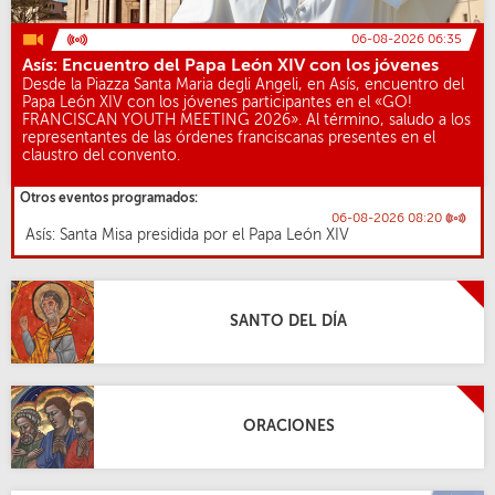
06-08-2026 06:35
Asís: Encuentro del Papa León XIV con los jóvenes
Desde la Piazza Santa Maria degli Angeli, en Asís, encuentro del
Papa León XIV con los jóvenes participantes en el «GO!
FRANCISCAN YOUTH MEETING 2026». Al término, saludo a los
representantes de las órdenes franciscanas presentes en el
claustro del convento.
Otros eventos programados:
06-08-2026 08:20
Asís: Santa Misa presidida por el Papa León XIV
SANTO DEL DÍA
ORACIONES