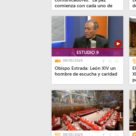
comunicadores: “La paz
L
comienza con cada uno de
d
nosotros”
j
ESTUDIO 9
09/05/2025
Obispo Estrada: León XIV un
E
hombre de escucha y caridad
X
p
08/05/2025