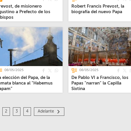
revost, de misionero
Robert Francis Prevost, la
gustino a Prefecto de los
biografía del nuevo Papa
bispos
08/05/2025
08/05/2025
a elección del Papa, de la
De Pablo VI a Francisco, los
umata blanca al "Habemus
Papas "narran" la Capilla
apam”
Sixtina
2
3
4
Adelante