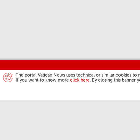
The portal Vatican News uses technical or similar cookies to 
If you want to know more
click here
. By closing this banner 
ACTIVIDAD DEL
Ángelus
Audiencias Gene