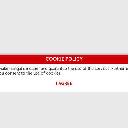
COOKIE POLICY
make navigation easier and guarantee the use of the services. Furtherm
you consent to the use of cookies.
I AGREE
 PAPA
NUESTRA FE
INFORMACIONES
OTROS S
ÚTILES
Palabra del día
Vatican.v
Quiénes Somos
rales
Santos
L'Osserv