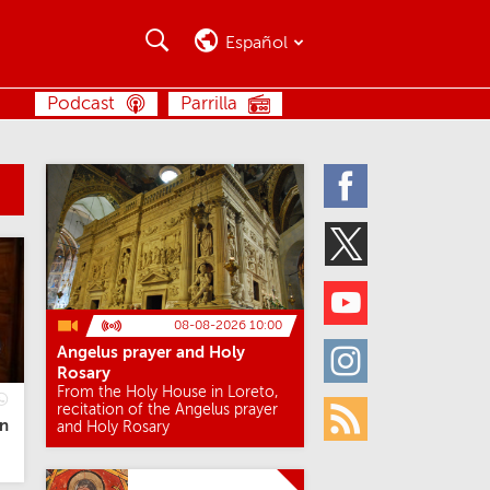
Buscar
Buscar
Español
BUSCAR
Podcast
Parrilla
Facebook
Twitter
Youtube
08-08-2026 10:00
Angelus prayer and Holy
Instagram
Rosary
From the Holy House in Loreto,
recitation of the Angelus prayer
en
and Holy Rosary
Rss