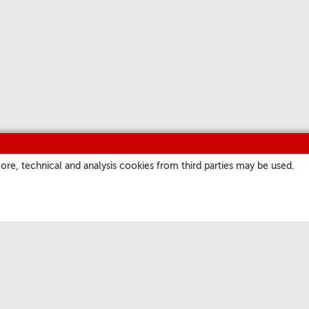
ore, technical and analysis cookies from third parties may be used.
ITIOS
NUESTROS CANALES
a
Parrilla
atore Romano
Podcast