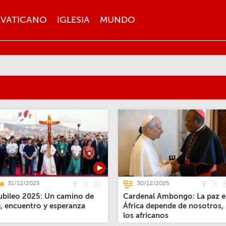
VATICANO
IGLESIA
MUNDO
31/12/2025
30/12/2025
ubileo 2025: Un camino de
Cardenal Ambongo: La paz 
e, encuentro y esperanza
África depende de nosotros,
los africanos