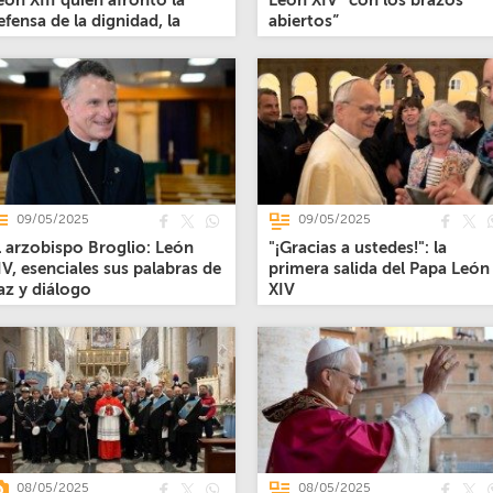
eón XIII quien afrontó la
León XIV “con los brazos
efensa de la dignidad, la
abiertos”
usticia y el trabajo
09/05/2025
09/05/2025
l arzobispo Broglio: León
"¡Gracias a ustedes!": la
IV, esenciales sus palabras de
primera salida del Papa León
az y diálogo
XIV
08/05/2025
08/05/2025