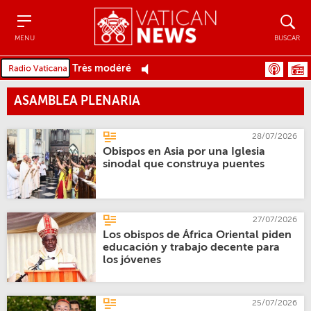
Menu
Buscar
MENU
BUSCAR
Très modéré
ASAMBLEA PLENARIA
28/07/2026
Obispos en Asia por una Iglesia
sinodal que construya puentes
27/07/2026
Los obispos de África Oriental piden
educación y trabajo decente para
los jóvenes
25/07/2026