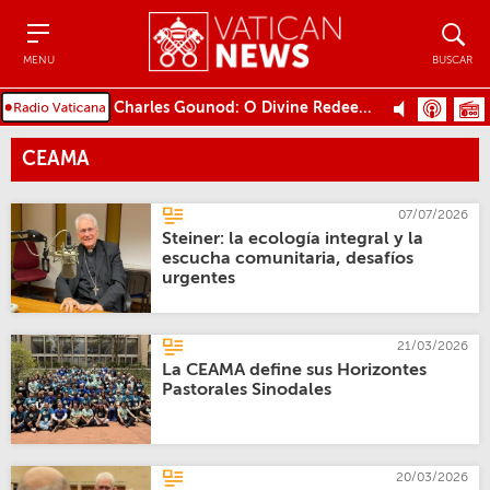
Menu
Buscar
MENU
BUSCAR
Charles Gounod: O Divine Redeemer
CEAMA
07/07/2026
Steiner: la ecología integral y la
escucha comunitaria, desafíos
urgentes
21/03/2026
La CEAMA define sus Horizontes
Pastorales Sinodales
20/03/2026