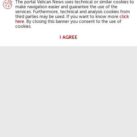
The portal Vatican News uses technical or similar cookies to
make navigation easier and guarantee the use of the
services. Furthermore, technical and analysis cookies from
third parties may be used. If you want to know more
click
here
. By closing this banner you consent to the use of
cookies.
I AGREE
ACTIVIDAD DEL PAPA
Ángelus
Audiencias Generales
NUESTRA FE