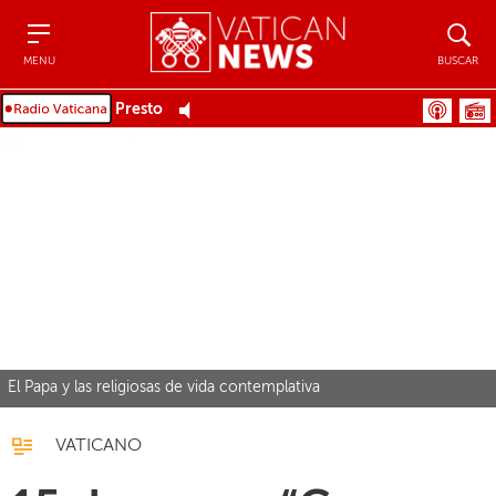
Menu
Buscar
MENU
BUSCAR
Presto
El Papa y las religiosas de vida contemplativa
VATICANO