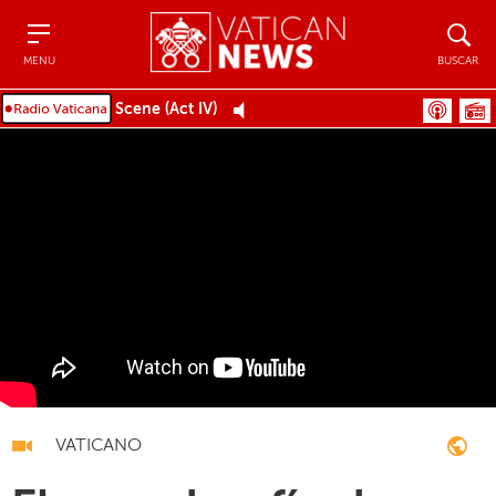
Menu
Buscar
MENU
BUSCAR
Scene (Act IV)
VATICANO