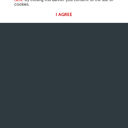
here
. By closing this banner you consent to the use of
cookies.
I AGREE
ACTIVIDAD DEL PAPA
Ángelus
Audiencias Generales
NUESTRA FE
Palabra del día
Santos
Fiestas litúrgicas