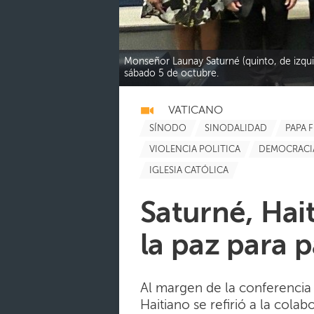
Monseñor Launay Saturné (quinto, de izqui
sábado 5 de octubre.
VATICANO
SÍNODO
SINODALIDAD
PAPA 
VIOLENCIA POLITICA
DEMOCRACI
IGLESIA CATÓLICA
Saturné, Hai
la paz para p
Al margen de la conferencia
Haitiano se refirió a la cola