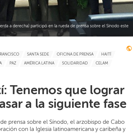
erda a derecha) participó en la rueda de prensa sobre el Sínodo este
FRANCISCO
SANTA SEDE
OFICINA DE PRENSA
HAITÍ
A
PAZ
AMÉRICA LATINA
SOLIDARIDAD
CELAM
tí: Tenemos que lograr
asar a la siguiente fase
 de prensa sobre el Sínodo, el arzobispo de Cabo
boración con la Iglesia latinoamericana y caribeña y