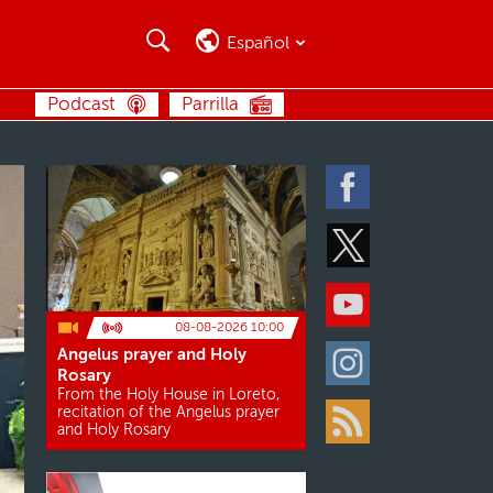
Buscar
Buscar
Español
BUSCAR
Podcast
Parrilla
Facebook
Twitter
Youtube
08-08-2026 10:00
Angelus prayer and Holy
Instagram
Rosary
From the Holy House in Loreto,
recitation of the Angelus prayer
and Holy Rosary
Rss