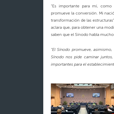
"Es importante para mí, como o
promueve la conversión. Mi nació
transformación de las estructuras
aclara que, para obtener una modi
saben que el Sínodo habla mucho 
"El Sínodo promueve, asimismo, e
Sínodo nos pide caminar juntos
importantes para el establecimien