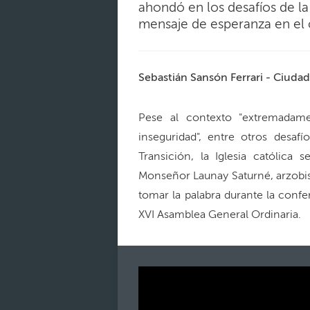
ahondó en los desafíos de la
mensaje de esperanza en el 
Sebastián Sansón Ferrari - Ciudad
Pese al contexto "extremadamen
inseguridad", entre otros desa
Transición, la Iglesia católic
Monseñor Launay Saturné, arzobis
tomar la palabra durante la conf
XVI Asamblea General Ordinaria.