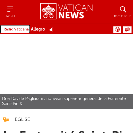
Menu
Recher
MENU
RECHERCHE
Allegro
Don Davide Pagliarani , nouveau supérieur général de la Fraternité
Saint-Pie X
EGLISE