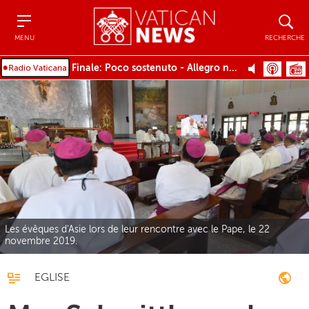
Menu
Recher
MENU
RECHERCHE
Finale: Poco sostenuto - Allegro non troppo - Tempo I - Presto, non troppo
Les évêques d'Asie lors de leur rencontre avec le Pape, le 22
novembre 2019.
EGLISE