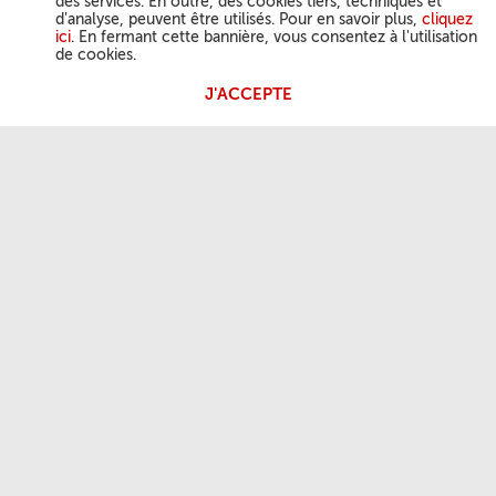
des services. En outre, des cookies tiers, techniques et
d'analyse, peuvent être utilisés. Pour en savoir plus,
cliquez
ici
. En fermant cette bannière, vous consentez à l'utilisation
de cookies.
J'ACCEPTE
ACTIVITÉ DU PAPE
Angélus
Audiences générales
NOTRE FOI
Parole du jour