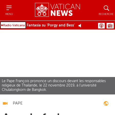
Menu
Recher
MENU
RECHERCHE
Fantasia su 'Porgy and Bess'
Le Pape François prononce un discours devant les responsables
religieux de Thaïlande, le 22 novembre 2019, à l'université
Chulalongkorn de Bangkok.
PAPE