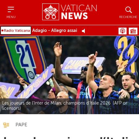
Menu
Recher
MENU
RECHERCHE
Adagio - Allegro assai
Les joueurs de l'Inter de Milan, champions d'Italie 2026 (AFP or
licensors)
PAPE