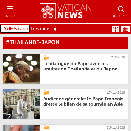
Menu
Recher
MENU
RECHERCHE
Très rude
#THAILANDE-JAPON
05/12/2019
Le dialogue du Pape avec les
jésuites de Thaïlande et du Japon
27/11/2019
Audience générale: le Pape François
dresse le bilan de sa tournée en Asie
26/11/2019