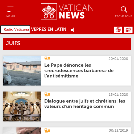
Menu
Recher
MENU
RECHERCHE
VEPRES EN LATIN
JUIFS
20/01/2020
Le Pape dénonce les
«recrudescences barbares» de
l’antisémitisme
15/01/2020
Dialogue entre juifs et chrétiens: les
valeurs d’un héritage commun
30/12/2019