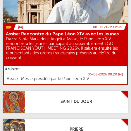
06-08-2026 06:35
Assise: Rencontre du Pape Léon XIV avec les jeunes
Piazza Santa Maria degli Angeli à Assise, le Pape Léon XIV
rencontrera les jeunes participant au rassemblement «GO!
FRANCISCAN YOUTH MEETING 2026». Il saluera ensuite les
représentants des ordres franciscains présents au cloître du
couvent.
à suivre::
06-08-2026 08:20
Assise : Messe présidée par le Pape Léon XIV
SAINT DU JOUR
PRIÈRE