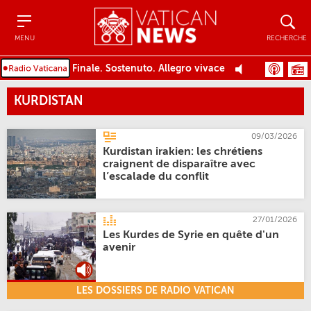
Menu
Recher
MENU
RECHERCHE
Finale. Sostenuto. Allegro vivace
KURDISTAN
09/03/2026
Kurdistan irakien: les chrétiens
craignent de disparaître avec
l’escalade du conflit
27/01/2026
Les Kurdes de Syrie en quête d'un
avenir
LES DOSSIERS DE RADIO VATICAN