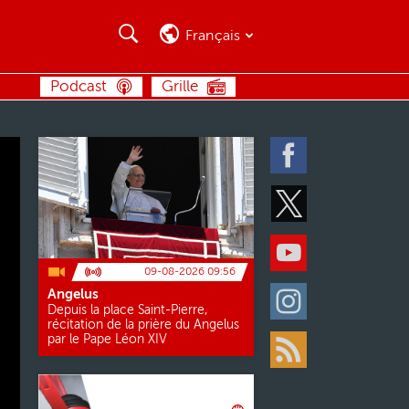
Recherche
Recherche
Français
RECHERCHE
Podcast
Grille
Facebook
Twitter
Youtube
09-08-2026 09:56
Angelus
Instagram
Depuis la place Saint-Pierre,
récitation de la prière du Angelus
par le Pape Léon XIV
Rss