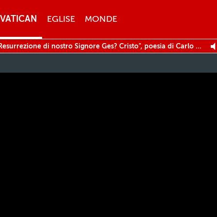
VATICAN
EGLISE
MONDE
Inizio - "Oratorio per la Resurrezione di nostro Signore Ges? Cristo", poesia di Carlo Sigismondo Capece