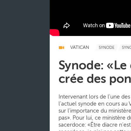
VATICAN
SYNODE
SYN
Synode: «Le d
crée des pon
Intervenant lors de l'une de
l’actuel synode en cours au 
sur l’importance du ministère
pas». Pour lui, ce ministère
sacerdoce: «Être diacre n'es