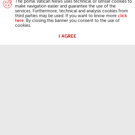
The portal Vatican News uses technical or similar cookies to
make navigation easier and guarantee the use of the
services. Furthermore, technical and analysis cookies from
third parties may be used. If you want to know more
click
here
. By closing this banner you consent to the use of
cookies.
I AGREE
ATIVIDADES DO PAPA
Angelus
Audiências Gerais
A NOSSA FÉ