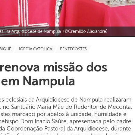
tes, na Arquidiocese de Nampula (©Cremildo Alexandre)
BIQUE
IGREJA CATÓLICA
PENTECOSTES
 renova missão dos
 em Nampula
 eclesiais da Arquidiocese de Nampula realizaram
a, no Santuário Maria Mãe do Redentor de Meconta,
costes marcado por apelos à unidade, humildade e
ebispo Dom Inácio Saúre, apresentada pelo padre
 da Coordenação Pastoral da Arquidiocese, durante