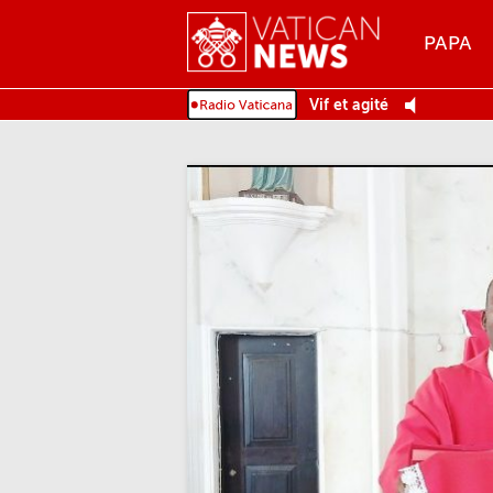
Menu
PAPA
MENU
Vif et agité