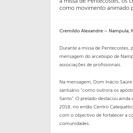
a missa de Pentecostes, os c
como movimento animado pel
Cremildo Alexandre – Nampula,
Durante a missa de Pentecostes, p
mensagem do arcebispo de Nampul
associações de profissionais.
Na mensagem, Dom Inácio Saúre r
santuário “como outrora os apósto
Santo”. O prelado destacou aind
2018, no então Centro Catequétic
com o objectivo de fortalecer a 
comunidades.