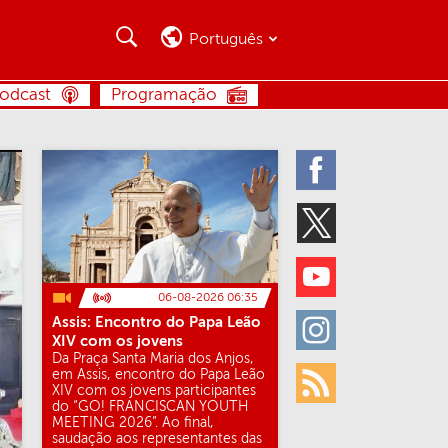
Busca
Busca
Português
BUSCA
odcast
Programação
Facebook
Twitter
Youtube
06-08-2026 06:35
Assis: Encontro do Papa Leão
Instagram
XIV com os jovens
Da Praça Santa Maria dos Anjos,
em Assis, encontro do Papa Leão
XIV com os jovens participantes
Rss
do “GO! FRANCISCAN YOUTH
MEETING 2026”. Ao final,
saudação aos representantes das