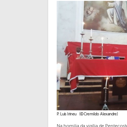
P. Luís Irineu (©Cremildo Alexandre)
Na homilia da vigília de Pentecost