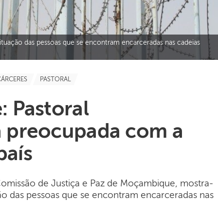
situação das pessoas que se encontram encarceradas nas cadeias
CÁRCERES
PASTORAL
 Pastoral
ia preocupada com a
país
a Comissão de Justiça e Paz de Moçambique, mostra-
ão das pessoas que se encontram encarceradas nas