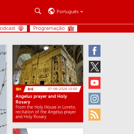
Busca
Busca
Português
BUSCA
odcast
Programação
Facebook
Twitter
Youtube
07-08-2026 10:00
Angelus prayer and Holy
Instagram
Rosary
From the Holy House in Loreto,
recitation of the Angelus prayer
and Holy Rosary
Rss