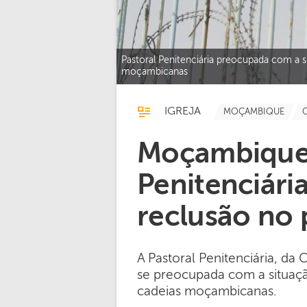
Pastoral Penitenciária preocupada com a 
moçambicanas
IGREJA
MOÇAMBIQUE
Moçambique:
Penitenciár
reclusão no 
A Pastoral Penitenciária, d
se preocupada com a situaç
cadeias moçambicanas.