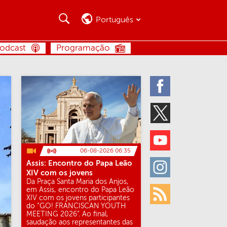
Busca
Busca
Português
BUSCA
odcast
Programação
Facebook
Twitter
Youtube
06-08-2026 06:35
Assis: Encontro do Papa Leão
Instagram
XIV com os jovens
Da Praça Santa Maria dos Anjos,
em Assis, encontro do Papa Leão
XIV com os jovens participantes
Rss
do “GO! FRANCISCAN YOUTH
MEETING 2026”. Ao final,
saudação aos representantes das