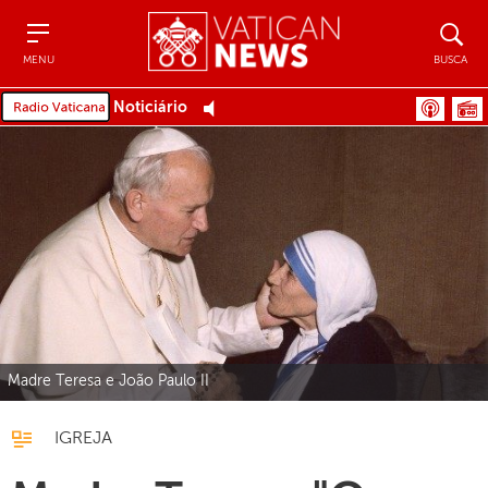
Menu
Busca
MENU
BUSCA
Noticiário
Madre Teresa e João Paulo II
IGREJA