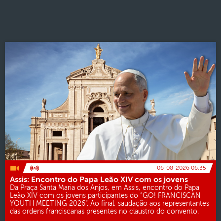
06-08-2026 06:35
Assis: Encontro do Papa Leão XIV com os jovens
Da Praça Santa Maria dos Anjos, em Assis, encontro do Papa
Leão XIV com os jovens participantes do “GO! FRANCISCAN
YOUTH MEETING 2026”. Ao final, saudação aos representantes
das ordens franciscanas presentes no claustro do convento.