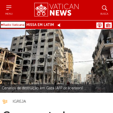
Menu
Busca
MENU
BUSCA
MISSA EM LATIM
Cenários de destruição em Gaza (AFP or licensors)
IGREJA