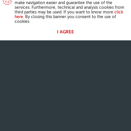
make navigation easier and guarantee the use of the
services. Furthermore, technical and analysis cookies from
third parties may be used. If you want to know more
click
here
. By closing this banner you consent to the use of
cookies.
I AGREE
ATIVIDADES DO PAPA
Angelus
Audiências Gerais
A NOSSA FÉ