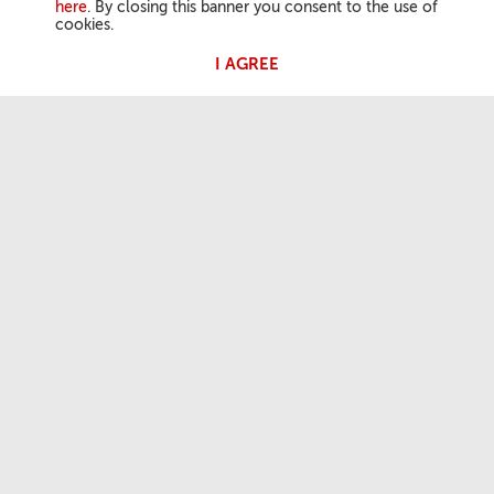
here
. By closing this banner you consent to the use of
cookies.
I AGREE
ATIVIDADES DO PAPA
Angelus
Audiências Gerais
A NOSSA FÉ
Palavra do dia
Santo do dia