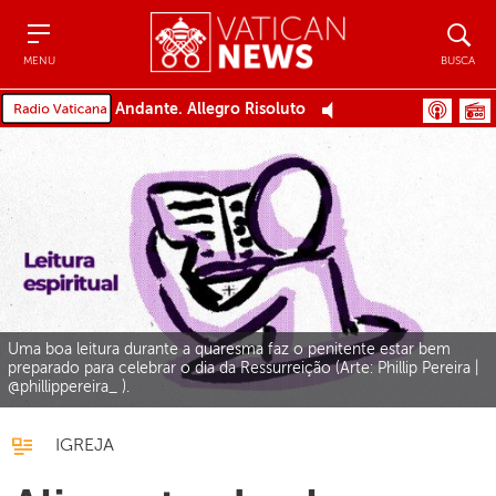
Menu
Busca
MENU
BUSCA
Andante. Allegro Risoluto
Uma boa leitura durante a quaresma faz o penitente estar bem
preparado para celebrar o dia da Ressurreição (Arte: Phillip Pereira |
@phillippereira_ ).
IGREJA