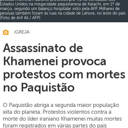
Estados Unidos na megacidade paquistanesa de Karachi, em 1º de
março, segundo um balanço hospitalar visto pela AFP. Milhares de
pessoas também foram às ruas na cidade de Lahore, no leste do país.
(Foto de Arif Ali / AFP)
IGREJA
Assassinato de
Khamenei provoca
protestos com mortes
no Paquistão
O Paquistão abriga a segunda maior população
xiita do planeta. Protestos violentos contra a
morte do líder iraniano Khamenei muitas mortes
foram registrados em várias partes do país