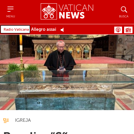
Menu
Busca
MENU
BUSCA
Allegro assai
IGREJA