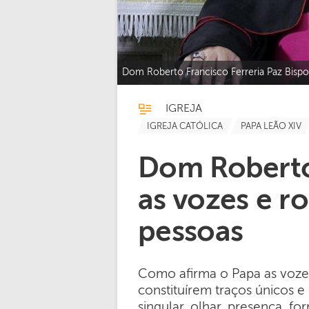
Dom Roberto Francisco Ferreria Paz Bisp
IGREJA
IGREJA CATÓLICA
PAPA LEÃO XIV
Dom Roberto
as vozes e ro
pessoas
Como afirma o Papa as voze
constituírem traços únicos e
singular, olhar, presença, f