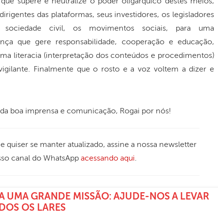
que supere e neutralize o poder oligárquico destes meios,
rigentes das plataformas, seus investidores, os legisladores
a sociedade civil, os movimentos sociais, para uma
ça que gere responsabilidade, cooperação e educação,
uma literacia (interpretação dos conteúdos e procedimentos)
 vigilante. Finalmente que o rosto e a voz voltem a dizer e
o da boa imprensa e comunicação, Rogai por nós!
 Se quiser se manter atualizado, assine a nossa newsletter
sso canal do WhatsApp
acessando aqui
.
A UMA GRANDE MISSÃO: AJUDE-NOS A LEVAR
ODOS OS LARES