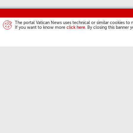
The portal Vatican News uses technical or similar cookies to 
If you want to know more
click here
. By closing this banner 
ATIVIDADES DO
Angelus
Audiências Gera
Copyright © 2017-2026 D