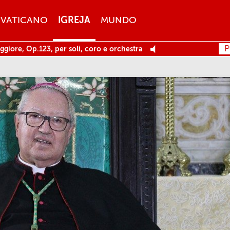
VATICANO
IGREJA
MUNDO
P
ggiore, Op.123, per soli, coro e orchestra