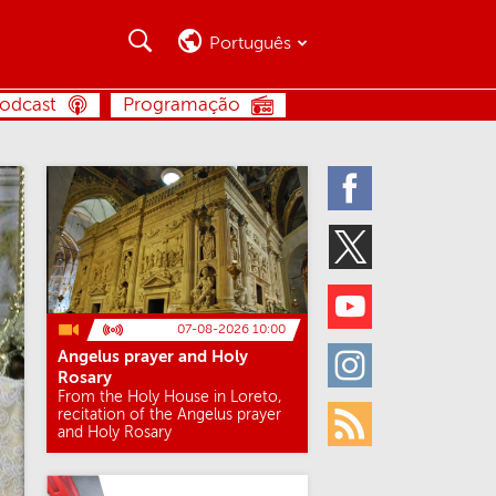
Busca
Busca
Português
BUSCA
odcast
Programação
Facebook
Twitter
Youtube
07-08-2026 10:00
Angelus prayer and Holy
Instagram
Rosary
From the Holy House in Loreto,
recitation of the Angelus prayer
and Holy Rosary
Rss