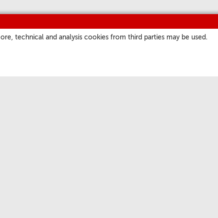
ore, technical and analysis cookies from third parties may be used.
SITES
OS NOSSOS CANAIS
a
Podcast
atore Romano
Programação
ate.va
Short Waves
Pence
Serviços profissionais
Increva-se na newsletter
Facebook
Twitter
Youtube
Instagram
Rss
os. -
晋ICP备20002088号