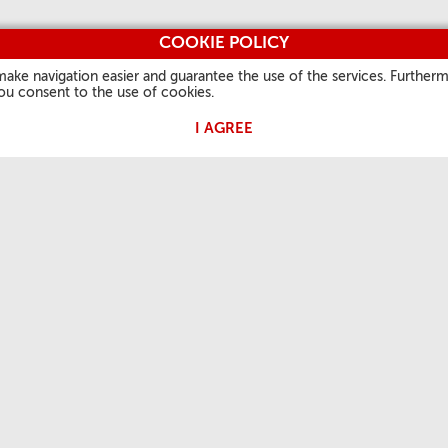
COOKIE POLICY
make navigation easier and guarantee the use of the services. Furtherm
you consent to the use of cookies.
I AGREE
 PAPA
A NOSSA FÉ
INFORMAÇÕES ÚTEIS
OUTROS 
Palavra do dia
Quem somos
Vatican.v
is
Santo do dia
Contatos
L'Osserv
Festas Litúrgicas
Perguntas frequentes
Vaticanst
Orações
Avisos
Peter's 
Privacy Policy
Photo
Cookie Policy
icasterium pro Communicatione - Todos os direitos reservad